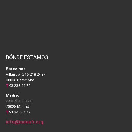
DÓNDE ESTAMOS
Barcelona
Villarroel, 216-218 2º 3ª
08036 Barcelona
T
93 238 44 75
Madrid
Castellana, 121.
28028 Madrid
T
91 345 64 47
info@indesfr.org