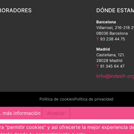
BORADORES
DÓNDE ESTA
Barcelona
Villarroel, 216-218 2
08036 Barcelona
T
93 238 44 75
Madrid
Castellana, 121.
28028 Madrid
T
91 345 64 47
info@indesfr.or
Política de cookies
Política de privacidad
s.
más información
Aceptar
 "permitir cookies" y así ofrecerte la mejor experiencia de