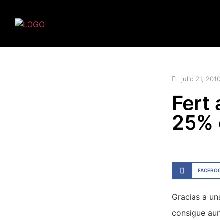
julio 21, 201
Fert
25% 
FACEBO
Gracias a un
consigue aum