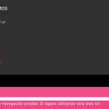
MOS
º 3ª
g
 navegación posible. Si sigues utilizando esta web sin