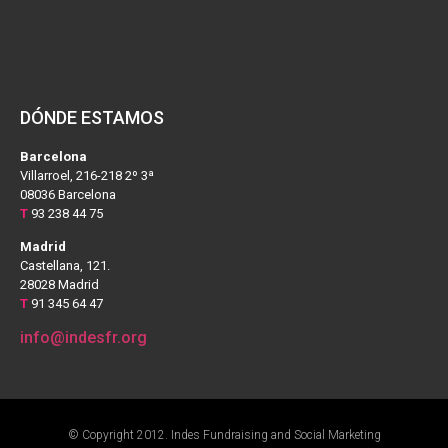
DÓNDE ESTAMOS
Barcelona
Villarroel, 216-218 2º 3ª
08036 Barcelona
T
93 238 44 75
Madrid
Castellana, 121.
28028 Madrid
T
91 345 64 47
info@indesfr.org
© Copyright 2012. Indes Fundraising and Social Marketing