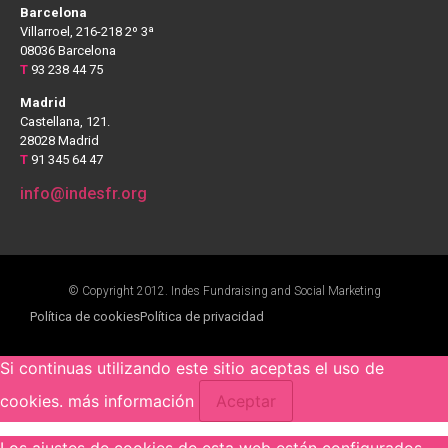
Barcelona
Villarroel, 216-218 2º 3ª
08036 Barcelona
T
93 238 44 75
Madrid
Castellana, 121.
28028 Madrid
T
91 345 64 47
info@indesfr.org
© Copyright 2012. Indes Fundraising and Social Marketing
Política de cookies
Política de privacidad
Si continuas utilizando este sitio aceptas el uso de
cookies.
más información
Aceptar
Los ajustes de cookies de esta web están configurados