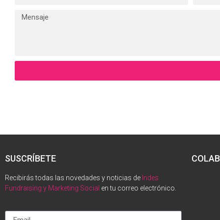
SUSCRÍBETE
COLAB
Recibirás todas las novedades y noticias de
Indes
Fundraising y Marketing Social
en tu correo electrónico.