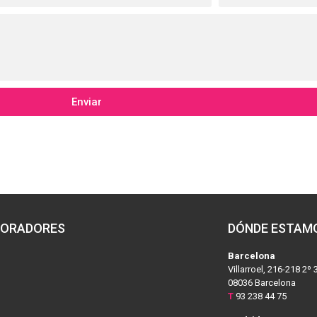
Enviar
ORADORES
DÓNDE ESTAM
Barcelona
Villarroel, 216-218 2º 
08036 Barcelona
T
93 238 44 75