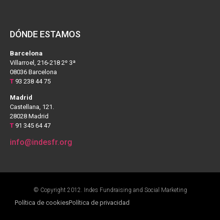
DÓNDE ESTAMOS
Barcelona
Villarroel, 216-218 2º 3ª
08036 Barcelona
T
93 238 44 75
Madrid
Castellana, 121.
28028 Madrid
T
91 345 64 47
info@indesfr.org
© Copyright 2012. Indes Fundraising and Social Marketing
Política de cookies
Política de privacidad