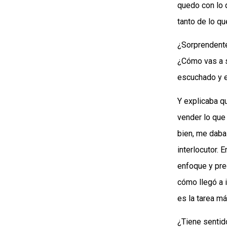
quedo con lo 
tanto de lo q
¿Sorprendente
¿Cómo vas a s
escuchado y e
Y explicaba q
vender lo que
bien, me daba 
interlocutor. 
enfoque y pre
cómo llegó a i
es la tarea m
¿Tiene sentid