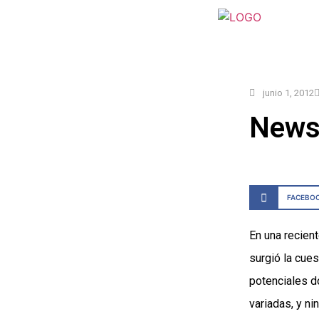
junio 1, 2012
Newsl
FACEBO
En una recien
surgió la cue
potenciales d
variadas, y n