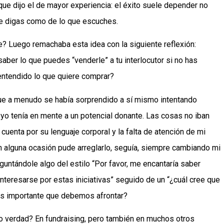
que dijo el de mayor experiencia: el éxito suele depender no
ue digas como de lo que escuches.
? Luego remachaba esta idea con la siguiente reflexión:
aber lo que puedes “venderle” a tu interlocutor si no has
ntendido lo que quiere comprar?
ue a menudo se había sorprendido a sí mismo intentando
 yo tenía en mente a un potencial donante. Las cosas no iban
cuenta por su lenguaje corporal y la falta de atención de mi
En alguna ocasión pude arreglarlo, seguía, siempre cambiando mi
guntándole algo del estilo “Por favor, me encantaría saber
nteresarse por estas iniciativas” seguido de un “¿cuál cree que
ás importante que debemos afrontar?
o verdad? En fundraising, pero también en muchos otros