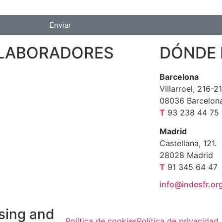
Enviar
LABORADORES
DÓNDE
Barcelona
Villarroel, 216-2
08036 Barcelon
T
93 238 44 75
Madrid
Castellana, 121.
28028 Madrid
T
91 345 64 47
info@indesfr.or
sing and
Política de cookies
Política de privacidad