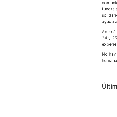
comunic
fundrai
solidar
ayuda a
Además 
24 y 25
experie
No hay 
humana.
Últim