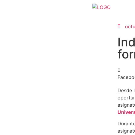
oct
Ind
for
Facebo
Desde I
oportu
asignat
Univer
Durante
asignat