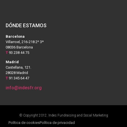
DÓNDE ESTAMOS
Barcelona
Villarroel, 216-218 2º 3ª
08036 Barcelona
T
93 238 44 75
Madrid
Castellana, 121.
28028 Madrid
T
91 345 64 47
info@indesfr.org
© Copyright 2012. Indes Fundraising and Social Marketing
Política de cookies
Política de privacidad