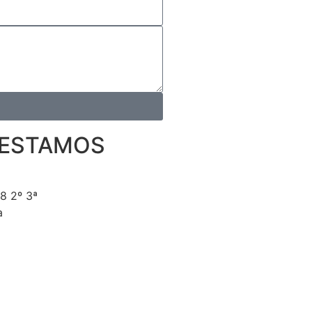
 ESTAMOS
18 2º 3ª
a