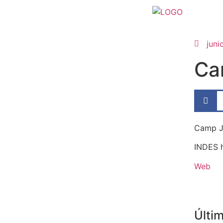
juni
Ca
Camp Jo
INDES h
Web
Últim